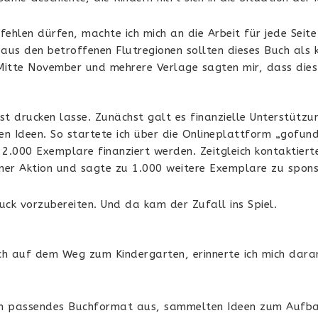
 fehlen dürfen, machte ich mich an die Arbeit für jede Seit
 aus den betroffenen Flutregionen sollten dieses Buch als 
n Mitte November und mehrere Verlage sagten mir, dass dies
bst drucken lasse. Zunächst galt es finanzielle Unterstütz
enen Ideen. So startete ich über die Onlineplattform „gof
 2.000 Exemplare finanziert werden. Zeitgleich kontaktier
ner Aktion und sagte zu 1.000 weitere Exemplare zu spons
ruck vorzubereiten.
Und da kam der Zufall ins Spiel.
ch auf dem Weg zum Kindergarten, erinnerte ich mich daran
 ein passendes Buchformat aus, sammelten Ideen zum Aufb