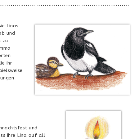
ie Linas
Hab und
n zu
 Emma
orten
ie ihr
pielsweise
rungen
hnachtsfest und
s ihre Lina auf all