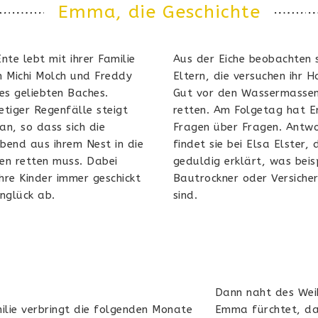
Emma, die Geschichte
nte lebt mit ihrer Familie
Aus der Eiche beobachten s
n Michi Molch und Freddy
Eltern, die versuchen ihr 
es geliebten Baches.
Gut vor den Wassermasse
tetiger Regenfälle steigt
retten. Am Folgetag hat
an, so dass sich die
Fragen über Fragen. Antw
bend aus ihrem Nest in die
findet sie bei Elsa Elster, d
ten retten muss. Dabei
geduldig erklärt, was beis
hre Kinder immer geschickt
Bautrockner oder Versiche
nglück ab.
sind.
Dann naht des Wei
ilie verbringt die folgenden Monate
Emma fürchtet, das