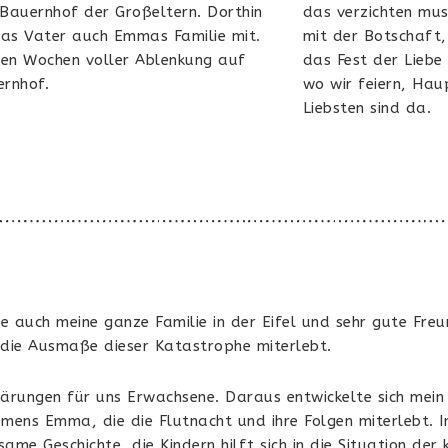
Bauernhof der Großeltern. Dorthin
das verzichten mus
nas Vater auch Emmas Familie mit.
mit der Botschaft
hen Wochen voller Ablenkung auf
das Fest der Liebe 
rnhof.
wo wir feiern, Hau
Liebsten sind da.
.
 auch meine ganze Familie in der Eifel und sehr gute Freun
r die Ausmaße dieser Katastrophe miterlebt.
klärungen für uns Erwachsene. Daraus entwickelte sich mei
amens Emma, die die Flutnacht und ihre Folgen miterlebt. 
me Geschichte, die Kindern hilft sich in die Situation der 